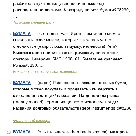
разбитое в пух тряпье (льняное и пеньковое),
распластанное листами. К разряду писчей бумаги&#8230;
…
Толковый словарь Даля
БУМАГА
— всё терпит. Разг. Ирон. Письменно можно
8
высказать такие мысли, которые высказать устно
стесняются (напр., ложь, выдумку, нелепость). /em>
Высказывание приписывается римскому писателю и
оратору Цицерону. БМС 1998, 61. Бумага не краснеет.
Разг.&#8230; …
Большой словарь русских поговорок
БУМАГА
— (paper) Разговорное название ценных бумаг,
9
которые можно покупать и продавать или держать в
качестве инвестиций/ вложений. На денежном рынке
(money market) термин чаще всего используется для
названия долговых обязательств (debt instruments),&#8230;
…
Финансовый словарь
БУМАГА
— (от итальянского bambagia хлопок), материал
10