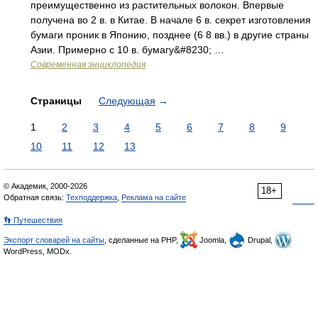
преимущественно из растительных волокон. Впервые
получена во 2 в. в Китае. В начале 6 в. секрет изготовления
бумаги проник в Японию, позднее (6 8 вв.) в другие страны
Азии. Примерно с 10 в. бумагу&#8230; …
Современная энциклопедия
Страницы
Следующая
→
1
2
3
4
5
6
7
8
9
10
11
12
13
© Академик, 2000-2026
18+
Обратная связь:
Техподдержка
,
Реклама на сайте
👣 Путешествия
Экспорт словарей на сайты
, сделанные на PHP,
Joomla,
Drupal,
WordPress, MODx.