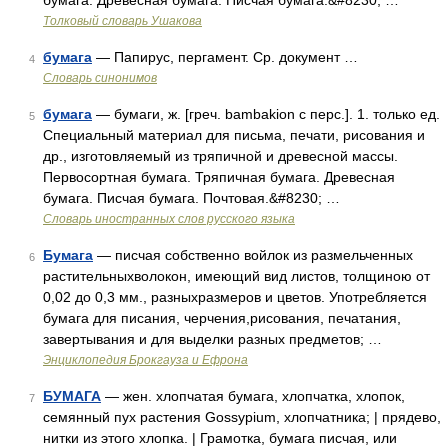
бумага. Древесная бумага. Писчая бумага.&#8230; …
Толковый словарь Ушакова
бумага
— Папирус, пергамент. Ср. документ …
4
Словарь синонимов
бумага
— бумаги, ж. [греч. bambakion с перс.]. 1. только ед.
5
Специальный материал для письма, печати, рисования и
др., изготовляемый из тряпичной и древесной массы.
Первосортная бумага. Тряпичная бумага. Древесная
бумага. Писчая бумага. Почтовая.&#8230; …
Словарь иностранных слов русского языка
Бумага
— писчая собственно войлок из размельченных
6
растительныхволокон, имеющий вид листов, толщиною от
0,02 до 0,3 мм., разныхразмеров и цветов. Употребляется
бумага для писания, черчения,рисования, печатания,
завертывания и для выделки разных предметов; …
Энциклопедия Брокгауза и Ефрона
БУМАГА
— жен. хлопчатая бумага, хлопчатка, хлопок,
7
семянный пух растения Gossypium, хлопчатника; | прядево,
нитки из этого хлопка. | Грамотка, бумага писчая, или